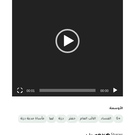
00:01
00:00
الأوسمة:
+G
الفساد
النائب العام
حفتر
درنة
ليبيا
مأساة مدينة درنة