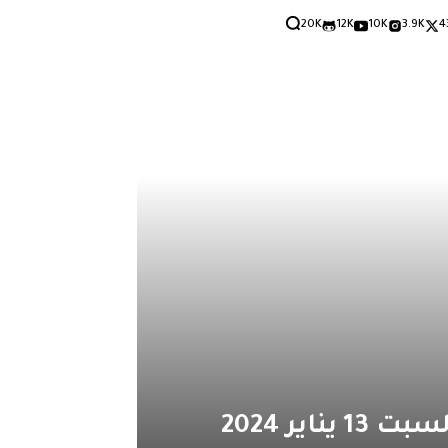
20K
12K
10K
3.9K
4
ير 2024