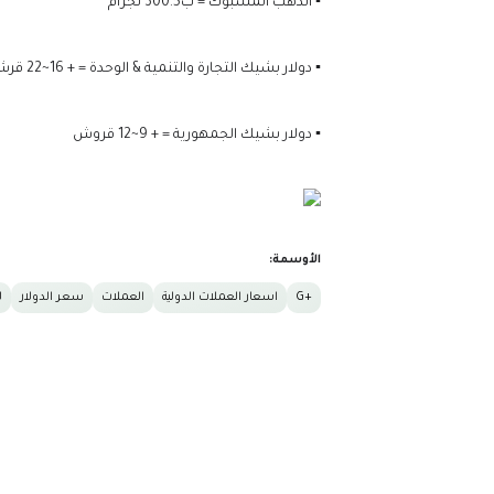
▪️ الذهب المسبوك = ب300.5 لجرام
▪️ دولار بشيك التجارة والتنمية & الوحدة = + 16~22 قرشاً عن الكاش
▪️ دولار بشيك الجمهورية = + 9~12 قروش
الأوسمة:
+G
اسعار العملات الدولية
العملات
سعر الدولار
ل