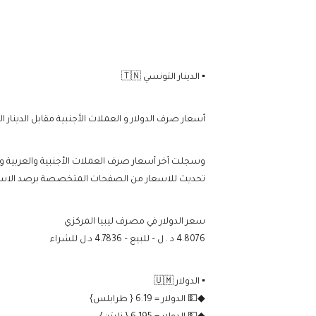
▪️ الدينار التونسي 🇹🇳
أسعار صرف الدولار و العملات الأجنبية مقابل الدينار الليبي اليوم السبت 13 يناير 2024 وفقا للأرقام 
تحديث للاسعار من الصفحات المتخصصة برصد الاسعار 
سعر الدولار في مصرف ليبيا المركزي
4.8076 د . ل – للبيع – 4.7836 د.ل للشراء
▪️ الدولار 🇺🇲
◆💵 الدولار = 6.19 { طرابلس}