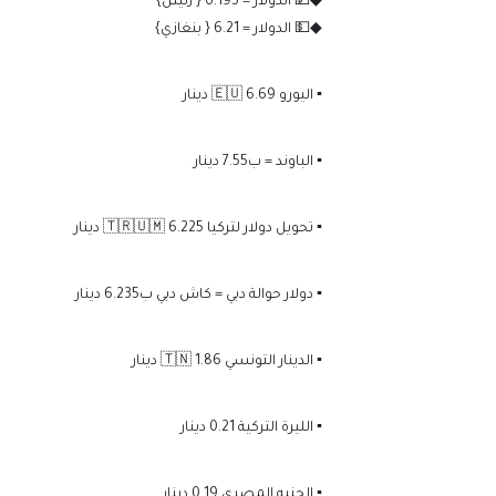
◆💵 الدولار = 6.195 { زليتن}
◆💵 الدولار = 6.21 { بنغازي}
▪️ اليورو 🇪🇺 6.69 دينار
▪️ الباوند = ب7.55 دينار
▪️ تحويل دولار لتركيا 🇹🇷🇺🇲 6.225 دينار
▪️ دولار حوالة دبي = كاش دبي ب6.235 دينار
▪️ الدينار التونسي 🇹🇳 1.86 دينار
▪️ الليرة التركية 0.21 دينار
▪️ الجنيه المصري 0.19 دينار