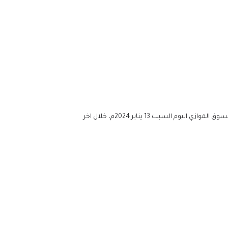
وسجلت أخر أسعار صرف العملات الأجنبية والعربية والذهب والفضة والصكوك و بطاقات الدولار الامان و الدينيز مقابل الدينار الليبي في السوق الموازي اليوم السبت 13 يناير 2024م، خلال اخر