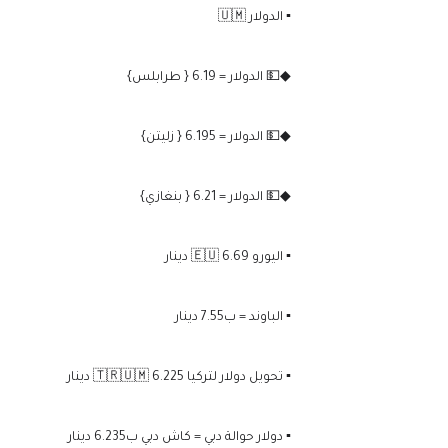
▪️ الدولار 🇺🇲
◆💵 الدولار = 6.19 { طرابلس}
◆💵 الدولار = 6.195 { زليتن}
◆💵 الدولار = 6.21 { بنغازي}
▪️ اليورو 🇪🇺 6.69 دينار
▪️ الباوند = ب7.55 دينار
▪️ تحويل دولار لتركيا 🇹🇷🇺🇲 6.225 دينار
▪️ دولار حوالة دبي = كاش دبي ب6.235 دينار