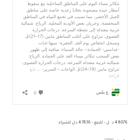
4.8076 د . ل – للبيع – 4.7836 د.ل للشراء