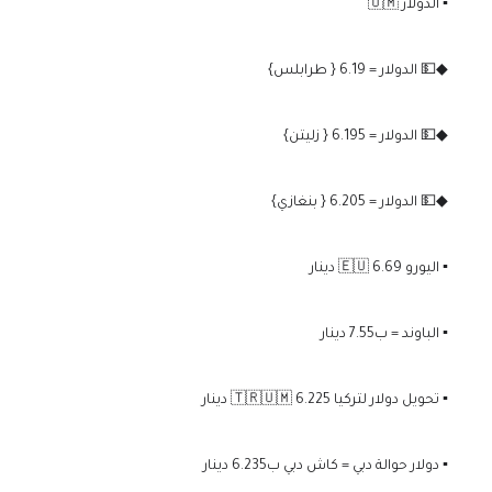
▪️ الدولار 🇺🇲
◆💵 الدولار = 6.19 { طرابلس}
◆💵 الدولار = 6.195 { زليتن}
◆💵 الدولار = 6.205 { بنغازي}
▪️ اليورو 🇪🇺 6.69 دينار
▪️ الباوند = ب7.55 دينار
▪️ تحويل دولار لتركيا 🇹🇷🇺🇲 6.225 دينار
▪️ دولار حوالة دبي = كاش دبي ب6.235 دينار