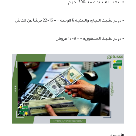
▪️ الذهب المسبوك = ب300 لجرام
▪️ دولار بشيك التجارة والتنمية & الوحدة = + 16~22 قرشاً عن الكاش
▪️ دولار بشيك الجمهورية = + 9~12 قروش
الأوسمة: