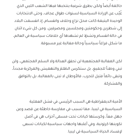
حاكمة أيضاً ولكن بطرق شرعية ينتخبها فيها الشعب الليبي الذي
غُيّب عن الإرادة السياسية لسنوات طوال عجاف، وحتى الانتخابات
الوحيدة اليتيمة كانت محلَ نزاع وخلاف وانقسام، إذ انقسمت البلاد
إلى شطرين وحكومتين ومجلسين ومصرفين، ومن كل شيء اثنان
في حالة انقسام وتشظٍ لم تشهدها أي خلافات سياسية في العالم،
ما شكل فراغاً سياسياً وحالة مغالبة غير مسبوقة.
لكن المغالبة المجتمعية لن تحقق العدالة ولا السلم المجتمعي، ولن
تبني وطناً للجميع، بل ستكرس الظلمَ والتهميش والمركزية مجدداً،
وتبقى دائماً فتيل للحرب، فالأوطان لا تبنى بالمغالبة، بل بالتوافق
والمشاركة.
الأمية الديمقراطية هي السبب الرئيسي في فشل العملية
السياسية في ليبيا، مما تسبب في ممارسة خاطئة عن قصد وعن
جهل معاً، وكرستها كيانات تحت مسمى أحزاب هي في أصل
تكوينها كرتونية، وفي أغلبها واجهات سياسية لكيانات تسعى
لإفساد الحياة السياسية في ليبيا.