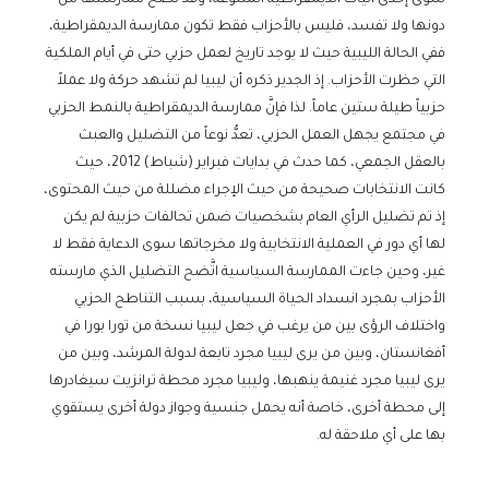
سوى إحدى آليات الديمقراطية المتنوعة، وقد تصح ممارستها من
دونها ولا تفسد، فليس بالأحزاب فقط تكون ممارسة الديمقراطية،
ففي الحالة الليبية حيث لا يوجد تاريخ لعمل حزبي حتى في أيام الملكية
التي حظرت الأحزاب. إذ الجدير ذكره أن ليبيا لم تشهد حركة ولا عملاً
حزبياً طيلة ستين عاماً. لذا فإنَّ ممارسة الديمقراطية بالنمط الحزبي
في مجتمع يجهل العمل الحزبي، تعدُّ نوعاً من التضليل والعبث
بالعقل الجمعي، كما حدث في بدايات فبراير (شباط) 2012، حيث
كانت الانتخابات صحيحة من حيث الإجراء مضللة من حيث المحتوى،
إذ تم تضليل الرأي العام بشخصيات ضمن تحالفات حزبية لم يكن
لها أي دور في العملية الانتخابية ولا مخرجاتها سوى الدعاية فقط لا
غير، وحين جاءت الممارسة السياسية اتَّضح التضليل الذي مارسته
الأحزاب بمجرد انسداد الحياة السياسية، بسبب التناطح الحزبي
واختلاف الرؤى بين من يرغب في جعل ليبيا نسخة من تورا بورا في
أفغانستان، وبين من يرى ليبيا مجرد تابعة لدولة المرشد، وبين من
يرى ليبيا مجرد غنيمة ينهبها، وليبيا مجرد محطة ترانزيت سيغادرها
إلى محطة أخرى، خاصة أنه يحمل جنسية وجواز دولة أخرى يستقوي
بها على أي ملاحقة له.