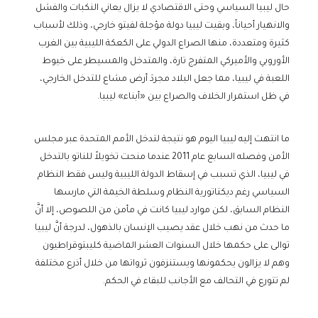
حال ليبيا السياسي وحتى الاقتصادي لا يزال يعاني النكبات والفشل
والانهيار أحياناً، وبقيت ليبيا دولة مؤجلة لفيتو خارجي، وذلك لأسباب
كثيرة ومتعددة، منها الصراع الدولي على الكعكة الليبية بين الغرب
الأوروبي والأميركي المتفرج تارة، والمتدخل والمسيطر على خيوط
اللعبة في ليبيا، مما جعل البلاد مجردَ أرض مشاع للتدخل الخارجي،
في ظل استمرار الخلاف والصراع بين «أبناء» ليبيا.
ما انتهت إليه ليبيا اليوم هو نتيجة لتدخل الأمم المتحدة عبر مجلس
الأمن وفصله السابع عام 2011 عندما منحت تخويلاً للناتو بالتدخل
في ليبيا، الذي تسبب في إسقاط الدولة الليبية وليس فقط النظام
السياسي رغم ديكتاتورية النظام وسلطة الخيمة التي مارسها
النظام السابق، لكن موارد ليبيا كانت في مأمن من اللصوص، إلا أنَّ
ما حدث من نهب خلال عقد يصيب الإنسان بالذهول، لدرجة أنَّ ليبيا
توالى على حكمها خلال السنوات العشر الماضية كليبتوقراطيون
وهم لا يزالون يحكمونها ويستنزفون ثرواتها من خلال أذرع مختلفة
لم تتورع في التحالف مع الأجانب للبقاء في الحكم.