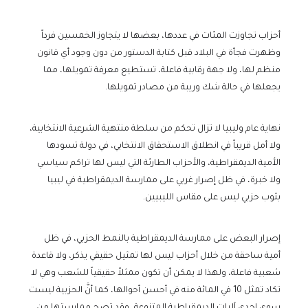
أحزاب تجاوزت المئات في عددها، بعضها لا يتجاوز الخمسين فرداً
وظهرت فجأة في البلاد قبل كتابة الدستور من دون وجود أي قانون
منظم لها، ولا جهة رقابية فاعلة، تستطيع معرفة تمويلها، مما
يجعلها في حالة شك وريبة من مصادر تمويلها.
نهاية عام وليبيا لا تزال تحكم من سلطة منتهية الشرعية الانتخابية،
ولا أمل قريباً في انطلاق الاستحقاق الانتخابي، في دولة تسودها
الأمية الديمقراطية، والأحزاب الطارئة التي ليس لها تراكم سياسي
ولا خبرة، في ظل إصرار غربي على ممارسة الديمقراطية في ليبيا
بثوب حزبي ليس على مقاس الليبيين.
إصرار البعض على ممارسة الديمقراطية بالنمط الحزبي، في ظل
أمية ساحقة من خلال أحزاب ليس لها تمثيل حقيقي يذكر، ولا قاعدة
شعبية فاعلة، ولهذا لا يمكن أن تكون ممثلاً حقيقياً للشعب وهي لا
تكاد تمثل 10 في المائة منه في أحسن أحوالها، كما أنَّ الحزبية ليست